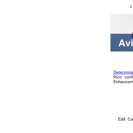
¿
Determina
Rico con
Enhanceme
Edif. C