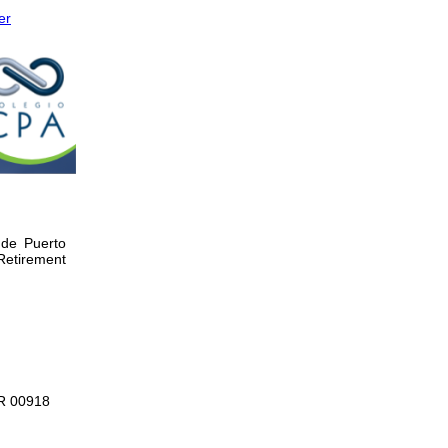
er
 de Puerto
etirement
PR 00918