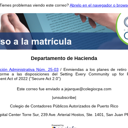
Tienes problemas viendo este correo?
Abrelo en el navegador o brows
Departamento de Hacienda
ción Administrativa Núm. 25-03
/ Enmiendas a los planes de retiro
forme a las disposiciones del Setting Every Community up for R
nt Act of 2022 (“Secure Act 2.0”)
Este correo fue enviado a jejarque@colegiocpa.com
|unsubscribe|
Colegio de Contadores Públicos Autorizados de Puerto Rico
apital Center Torre Sur, 239 Ave. Arterial Hostos, Ste. 1401, San Juan 