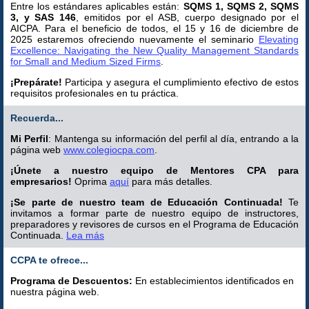
Entre los estándares aplicables están:
SQMS 1, SQMS 2, SQMS
3, y SAS 146
, emitidos por el ASB, cuerpo designado por el
AICPA. Para el beneficio de todos, el 15 y 16 de diciembre de
2025 estaremos ofreciendo nuevamente el seminario
Elevating
Excellence: Navigating the New Quality Management Standards
for Small and Medium Sized Firms
.
¡Prepárate!
Participa y asegura el cumplimiento efectivo de estos
requisitos profesionales en tu práctica.
Recuerda...
Mi Perfil
:
Mantenga su información del perfil al día, entrando a la
página web
www.colegiocpa.com
.
¡Únete a nuestro equipo de Mentores CPA para
empresarios!
Oprima
aquí
para más detalles.
¡Se parte de nuestro team de Educación Continuada!
Te
invitamos a formar parte de nuestro equipo de instructores,
preparadores y revisores de cursos en el Programa de Educación
Continuada.
Lea más
CCPA te ofrece...
Programa de Descuentos:
En establecimientos identificados en
nuestra página web.