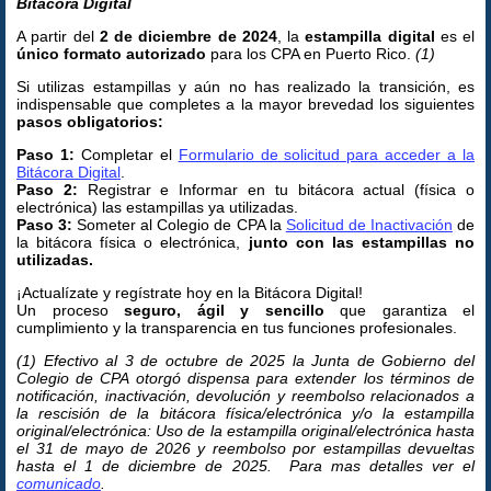
Bitácora Digital
A partir del
2 de diciembre de 2024
, la
estampilla digital
es el
único formato autorizado
para los CPA en Puerto Rico.
(1)
Si utilizas estampillas y aún no has realizado la transición, es
indispensable que completes a la mayor brevedad los siguientes
pasos obligatorios:
Paso 1:
Completar el
Formulario de solicitud para acceder a la
Bitácora Digital
.
Paso 2:
Registrar e Informar en tu bitácora actual (física o
electrónica) las estampillas ya utilizadas.
Paso 3:
Someter al Colegio de CPA la
Solicitud de Inactivación
de
la bitácora física o electrónica,
junto con las estampillas no
utilizadas.
¡Actualízate y regístrate hoy en la Bitácora Digital!
Un proceso
seguro, ágil y sencillo
que garantiza el
cumplimiento y la transparencia en tus funciones profesionales.
(1) Efectivo al 3 de octubre de 2025 la Junta de Gobierno del
Colegio de CPA otorgó dispensa para extender los términos de
notificación, inactivación, devolución y reembolso relacionados a
la rescisión de la bitácora física/electrónica y/o la estampilla
original/electrónica: Uso de la estampilla original/electrónica hasta
el 31 de mayo de 2026 y reembolso por estampillas devueltas
hasta el 1 de diciembre de 2025. Para mas detalles ver el
comunicado
.