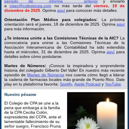
periodo de informe anterior
y enviarlo
a
cisec@colegiocpa.com
no más tarde del
viernes, 19 de
diciembre de 2025
. Oprima
aquí
para concocer más detalles.
Orientación Plan Médico para colegiados:
La próxima
orientación será el jueves, 18 de diciembre de 2025. Oprima
aquí
para más información.
¿Te interesa unirte a las Comisiones Técnicas de la AIC?
La
convocatoria para unirse a las Comisiones Técnicas de la
Asociación Interamericana de Contabilidad ha sido extendida
hasta el miércoles, 31 de diciembre de 2025. Oprima
aquí
para
detalles sobre cómo postularse.
Martes de Números:
¡Conoce la inspiradora y sorprendente
historia del colegiado Gilberto Del Valle! En nuestro más reciente
episodio de
Martes de Números
nos cuenta cómo llegó a liderar
la cadena de farmacias locales más grande de Puerto Rico. Dale
play en tu plataforma favorita:
Spotify
,
Apple Podcast
y
YouTube
.
Nuestro pésame
El Colegio de CPA se une a la
pena que embarga a la familia
de la CPA Cecilia Colón,
expresidenta del CCPA, ante el
lamentable fallecimiento de su
señor suegro, Francisco Pruna