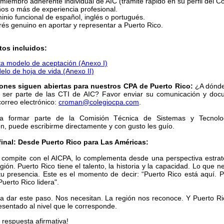
miembro adherente individual de AIC (trámite rápido en su perfil del Co
ños o más de experiencia profesional.
nio funcional de español, inglés o portugués.
rés genuino en aportar y representar a Puerto Rico.
os incluidos:
ta modelo de aceptación (Anexo I)
lo de hoja de vida (Anexo II)
ones siguen abiertas para nuestros CPA de Puerto Rico:
¿A dónde
n ser parte de las CTI de AIC? Favor enviar su comunicación y doc
correo electrónico:
croman@colegiocpa.com
.
esa formar parte de la Comisión Técnica de Sistemas y Tecnolo
n, puede escribirme directamente y con gusto les guío.
inal: Desde Puerto Rico para Las Américas:
 compite con el AICPA, lo complementa desde una perspectiva estrat
gión. Puerto Rico tiene el talento, la historia y la capacidad. Lo que 
tu presencia. Este es el momento de decir: “Puerto Rico está aquí. P
Puerto Rico lidera".
o a dar este paso. Nos necesitan. La región nos reconoce. Y Puerto R
esentado al nivel que le corresponde.
 respuesta afirmativa!