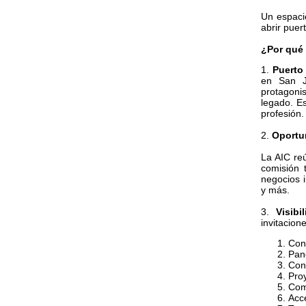
Un espacio
abrir puer
¿Por qué
1.
Puerto
en San J
protagoni
legado. Es
profesión.
2.
Oportun
La AIC re
comisión 
negocios i
y más.
3.
Visibil
invitacion
Con
Pan
Con
Proy
Com
Acce