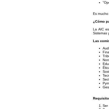
“Op
Es mucho m
¿Cómo pa
La AIC es
Sistemas y
Las comi
Audi
Fin
Trib
Nor
Edu
Étic
Sos
Tec
Sect
Pym
Gest
Requisit
Ser