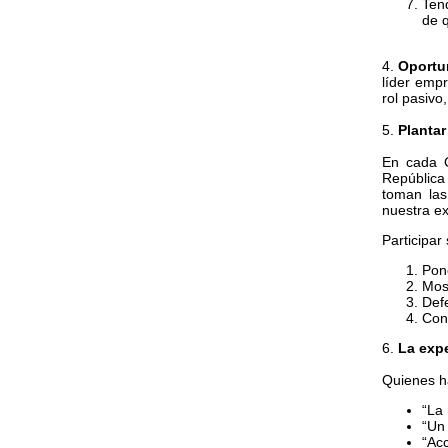
Ten
de q
4.
Oportu
líder empr
rol pasivo
5.
Plantar
En cada C
República
toman las
nuestra ex
Participar 
Pon
Most
Defe
Con
6.
La expe
Quienes ha
“La 
“Un
“Acc