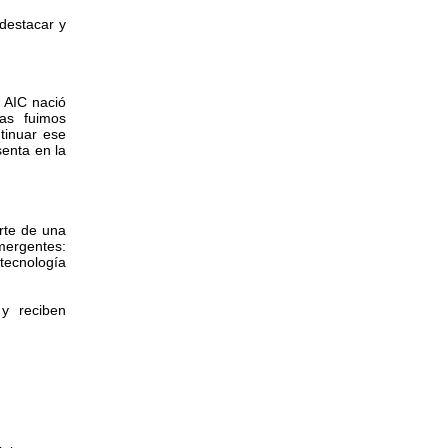
 destacar y
 AIC nació
as fuimos
tinuar ese
senta en la
rte de una
mergentes:
 tecnología
y reciben