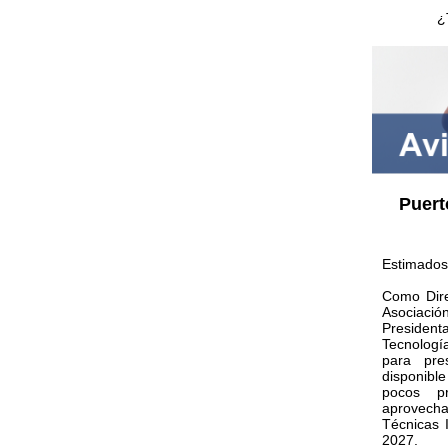
¿
Puert
Estimados
Como Dire
Asociación
President
Tecnología
para pre
disponibl
pocos p
aprovech
Técnicas 
2027.