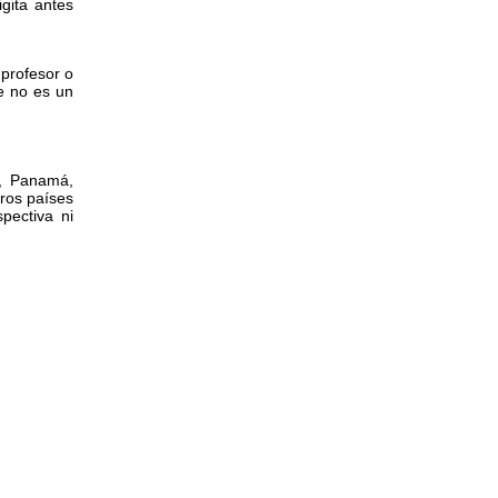
igita antes
 profesor o
te no es un
a, Panamá,
ros países
pectiva ni