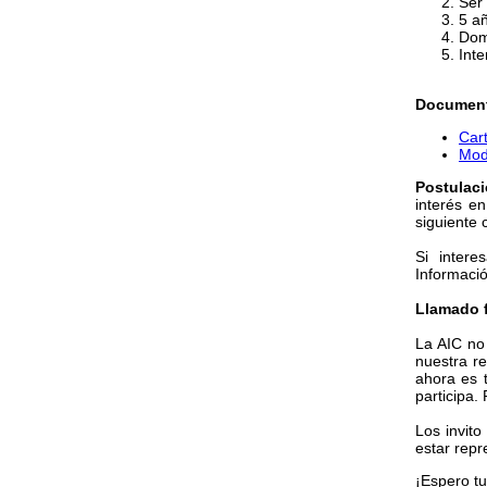
Ser 
5 a
Domi
Inte
Document
Car
Mode
Postulaci
interés e
siguiente 
Si inter
Informació
Llamado f
La AIC no
nuestra re
ahora es 
participa. 
Los invit
estar repr
¡Espero tu