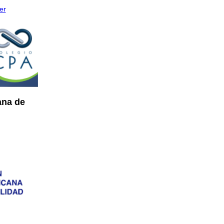
er
ana de