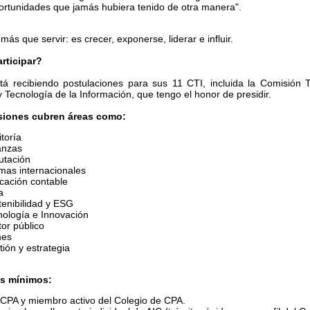
ortunidades que jamás hubiera tenido de otra manera".
ás que servir: es crecer, exponerse, liderar e influir.
rticipar?
tá recibiendo postulaciones para sus 11 CTI, incluida la Comisión 
 Tecnología de la Información, que tengo el honor de presidir.
siones cubren áreas como:
toría
anzas
utación
mas internacionales
cación contable
a
tenibilidad y ESG
nología e Innovación
or público
es
ión y estrategia
os mínimos:
 CPA y miembro activo del Colegio de CPA.