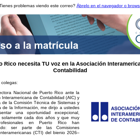
Tienes problemas viendo este correo?
Ábrelo en el navegador o brows
o Rico necesita TU voz en la Asociación Interameric
Contabilidad
 colegas:
ctora Nacional de Puerto Rico ante la
 Interamericana de Contabilidad (AIC) y
a de la Comisión Técnica de Sistemas y
 de la Información, me dirijo a ustedes
sentar una oportunidad excepcional,
e solamente cada dos años y que muy
rofesionales en Puerto Rico han
ado: ser parte de las Comisiones
Interamericanas (CTI) del bienio 2026–