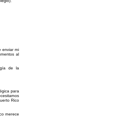
legio).
 enviar mi
umentos al
gía de la
égica para
necesitamos
uerto Rico
ico merece